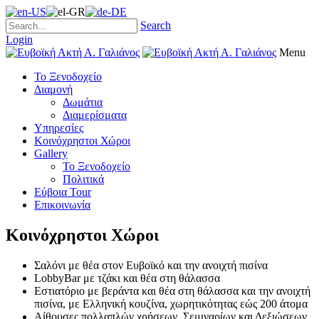
Search
Login
Menu
Το Ξενοδοχείο
Διαμονή
Δωμάτια
Διαμερίσματα
Υπηρεσίες
Κοινόχρηστοι Χώροι
Gallery
Το Ξενοδοχείο
Πολιτικά
Εύβοια Tour
Επικοινωνία
Κοινόχρηστοι Χώροι
Σαλόνι με θέα στον Ευβοϊκό και την ανοιχτή πισίνα
LobbyBar με τζάκι και θέα στη θάλασσα
Εστιατόριο με βεράντα και θέα στη θάλασσα και την ανοιχτή
πισίνα, με Ελληνική κουζίνα, χωρητικότητας εώς 200 άτομα
Αίθουσες πολλαπλών χρήσεων, Σεμιναρίων και Δεξιώσεων